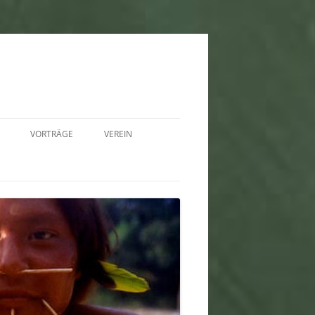
VORTRÄGE
VEREIN
2025
SCHULVORTRÄGE –
SATZUNG
INFOMATERIAL
2024
FREISTELLUNGSBESCHEID
AUSSTELLUNG
2023
VIDEOS
2022
2021
2020