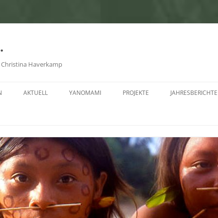
.
on Christina Haverkamp
N
AKTUELL
YANOMAMI
PROJEKTE
JAHRESBERICHTE
BEDROHUNG
FLOSSFAHRT ÜBER DEN ATLANTIK
JAHRESBERICHT 
1. KRANKENSTATION IXIMA
JAHRESBERICHT 
2. KRANKENSTATION IN PAPIU
JAHRESBERICHT 
3. KRANKENSTATION MAVAQUITA
JAHRESBERICHT 
UNO-REDE VON JOAO YANOMAMI
JAHRESBERICHT 
HUTUKARA YANOMAMI-
JAHRESBERICHT 