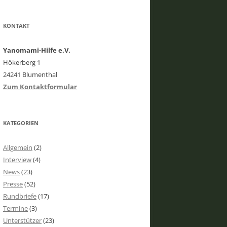
KONTAKT
Yanomami-Hilfe e.V.
Hökerberg 1
24241 Blumenthal
Zum Kontaktformular
KATEGORIEN
Allgemein
(2)
Interview
(4)
News
(23)
Presse
(52)
Rundbriefe
(17)
Termine
(3)
Unterstützer
(23)