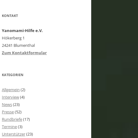
KONTAKT
Yanomami-Hilfe e.V.
Hökerberg 1
24241 Blumenthal
Zum Kontaktformular
KATEGORIEN
Allgemein
(2)
Interview
(4)
News
(23)
Presse
(52)
Rundbriefe
(17)
Termine
(3)
Unterstützer
(23)