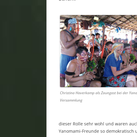
Christina Haverkamp als Zaungast bei der Ya
Versammlung
dieser Rolle sehr wohl und waren auch
Yanomami-Freunde so demokratisch un