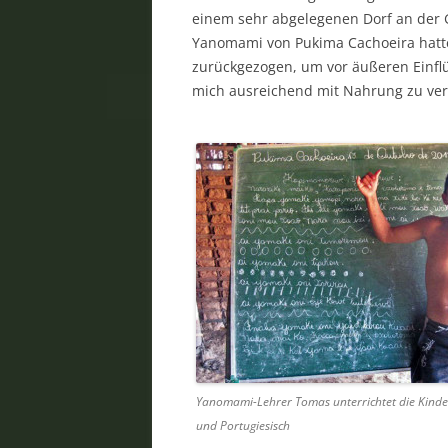
einem sehr abgelegenen Dorf an der G
Yanomami von Pukima Cachoeira hatten
zurückgezogen, um vor äußeren Einflü
mich ausreichend mit Nahrung zu ver
Yanomami-Lehrer Tomas unterrichtet die Kind
und Portugiesisch