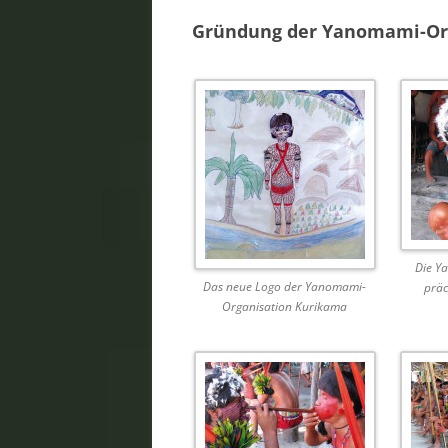
Gründung der Yanomami-Or
Die Y
Das neue Logo der Yanomami-
präc
Organisation Kurikama