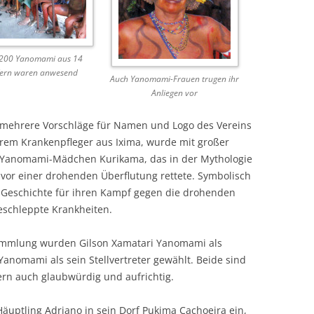
200 Yanomami aus 14
ern waren anwesend
Auch Yanomami-Frauen trugen ihr
Anliegen vor
n mehrere Vorschläge für Namen und Logo des Vereins
erem Krankenpfleger aus Ixima, wurde mit großer
s Yanomami-Mädchen Kurikama, das in der Mythologie
vor einer drohenden Überflutung rettete. Symbolisch
 Geschichte für ihren Kampf gegen die drohenden
schleppte Krankheiten.
sammlung wurden Gilson Xamatari Yanomami als
Yanomami als sein Stellvertreter gewählt. Beide sind
rn auch glaubwürdig und aufrichtig.
uptling Adriano in sein Dorf Pukima Cachoeira ein,