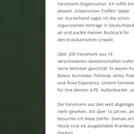
Yanomami-Organisation. Ich sollte bei
diesem „historischen Treffen“ dabei
sei. Kurzerhand sagte ich die schon
organisierten Vorträge in Deutschlan
ab und packte meinen Rucksack für
den brasilianischen Urwald.
Über 200 Yanomami aus 14
verschiedenen Gemeinschaften trafen
seine Vertreter geschickt. Es waren F
Balaio, Kumixiwe, Pohoroá, Ixima, Puk
und Nova Esperanca. Unsere Yanomam
für ihre kleinen 4 PS- Außenborder, s
Die Yanomami aus den weit abgelegen
mehr gesehen. Vor über 16 Jahren, als
besuchte ich diese Dörfer. Damals ler
Heute sind sie ausgebildete Krankenpf
Dörfern.