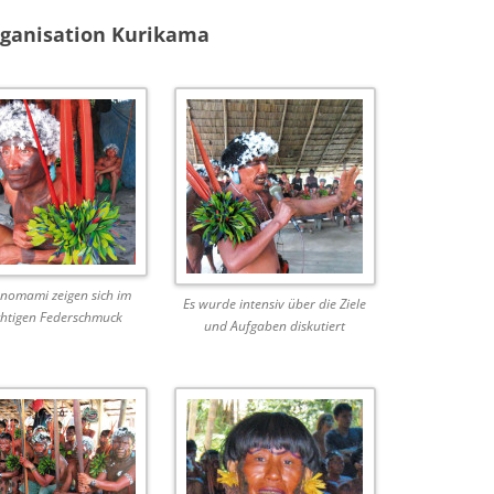
ganisation Kurikama
anomami zeigen sich im
Es wurde intensiv über die Ziele
htigen Federschmuck
und Aufgaben diskutiert