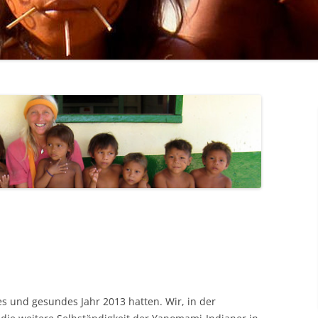
ORGANISATION
JAHRESBERICHT 
MOSQUITONETZE FÜR DIE
ARBEITSBERICHT
YANOMAMI
JAHRESBERICHT 
ONKOZERKOSE-BEHANDLUNG
JAHRESBERICHT 
JAHRESBERICHT 
JAHRESBERICHT 
JAHRESBERICHT 
JAHRESBERICHT 
JAHRESBERICHT 
JAHRESBERICHT 
ches und gesundes Jahr 2013 hatten. Wir, in der