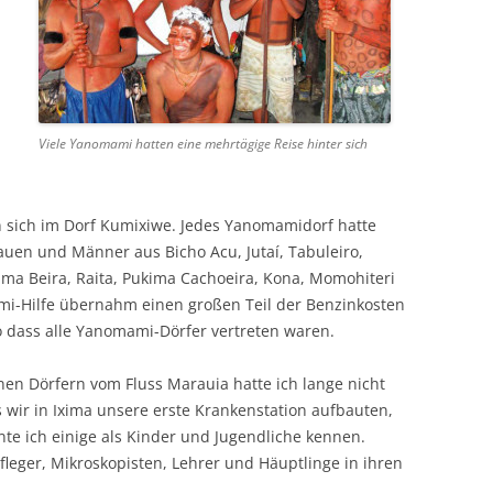
d
Viele Yanomami hatten eine mehrtägige Reise hinter sich
 sich im Dorf Kumixiwe. Jedes Yanomamidorf hatte
rauen und Männer aus Bicho Acu, Jutaí, Tabuleiro,
ima Beira, Raita, Pukima Cachoeira, Kona, Momohiteri
i-Hilfe übernahm einen großen Teil der Benzinkosten
o dass alle Yanomami-Dörfer vertreten waren.
en Dörfern vom Fluss Marauia hatte ich lange nicht
 wir in Ixima unsere erste Krankenstation aufbauten,
nte ich einige als Kinder und Jugendliche kennen.
leger, Mikroskopisten, Lehrer und Häuptlinge in ihren