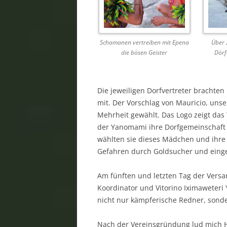
Schamanen vertreiben mit Epena
Über 
die bösen Geister
Dörf
Die jeweiligen Dorfvertreter brachte
mit. Der Vorschlag von Mauricio, uns
Mehrheit gewählt. Das Logo zeigt da
der Yanomami ihre Dorfgemeinschaft 
wählten sie dieses Mädchen und ihre
Gefahren durch Goldsucher und einge
Am fünften und letzten Tag der Ver
Koordinator und Vitorino Iximaweteri 
nicht nur kämpferische Redner, sonde
Nach der Vereinsgründung lud mich Hä