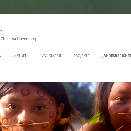
.
on Christina Haverkamp
N
AKTUELL
YANOMAMI
PROJEKTE
JAHRESBERICHT
BEDROHUNG
FLOSSFAHRT ÜBER DEN ATLANTIK
JAHRESBERICHT 
1. KRANKENSTATION IXIMA
JAHRESBERICHT 
2. KRANKENSTATION IN PAPIU
JAHRESBERICHT 
3. KRANKENSTATION MAVAQUITA
JAHRESBERICHT 
UNO-REDE VON JOAO YANOMAMI
JAHRESBERICHT 
HUTUKARA YANOMAMI-
JAHRESBERICHT 