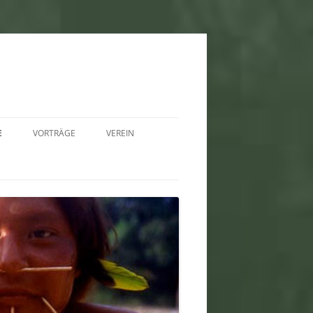
E
VORTRÄGE
VEREIN
2025
SCHULVORTRÄGE –
SATZUNG
INFOMATERIAL
2024
FREISTELLUNGSBESCHEID
AUSSTELLUNG
2023
VIDEOS
2022
2021
2020