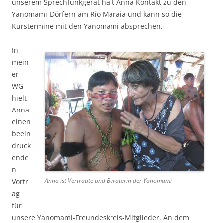
unserem Sprechfunkgerät hält Anna Kontakt zu den
Yanomami-Dörfern am Rio Maraia und kann so die
Kurstermine mit den Yanomami absprechen.
In
mein
er
WG
hielt
Anna
einen
beein
druck
ende
n
Anna ist Vertraute und Beraterin der Yanomami
Vortr
ag
für
unsere Yanomami-Freundeskreis-Mitglieder. An dem