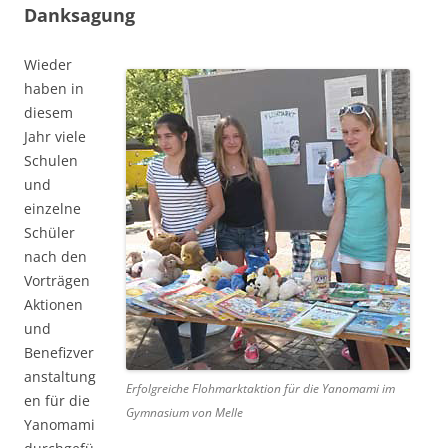
Danksagung
Wieder
haben in
diesem
Jahr viele
Schulen
und
einzelne
Schüler
nach den
Vorträgen
Aktionen
und
Benefizver
anstaltung
Erfolgreiche Flohmarktaktion für die Yanomami im
en für die
Gymnasium von Melle
Yanomami