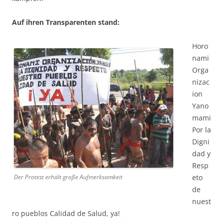
Auf ihren Transparenten stand:
Horo
nami
Orga
nizac
ion
Yano
mami
Por la
Digni
dad y
Resp
Der Protest erhält große Aufmerksamkeit
eto
de
nuest
ro pueblos Calidad de Salud, ya!