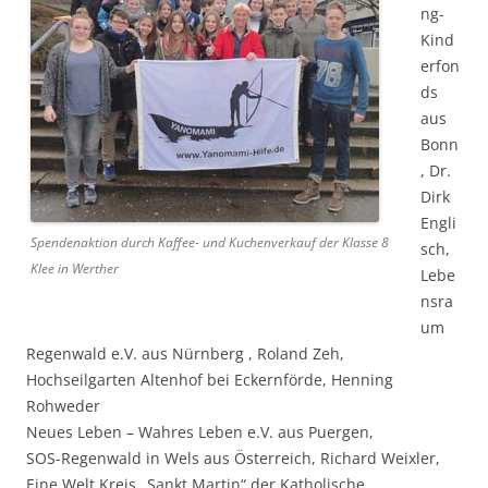
ng-
Kind
erfon
ds
aus
Bonn
, Dr.
Dirk
Engli
Spendenaktion durch Kaffee- und Kuchenverkauf der Klasse 8
sch,
Klee in Werther
Lebe
nsra
um
Regenwald e.V. aus Nürnberg , Roland Zeh,
Hochseilgarten Altenhof bei Eckernförde, Henning
Rohweder
Neues Leben – Wahres Leben e.V. aus Puergen,
SOS-Regenwald in Wels aus Österreich, Richard Weixler,
Eine Welt Kreis „Sankt Martin“ der Katholische