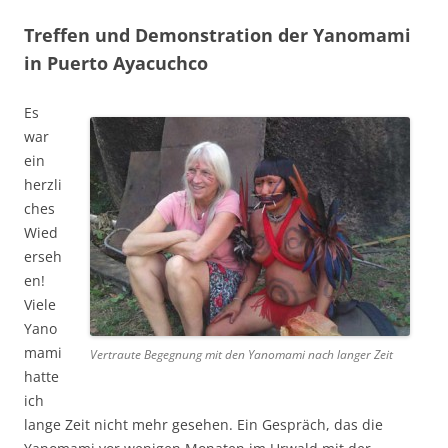
Treffen und Demonstration der Yanomami
in Puerto Ayacuchco
Es
war
ein
herzli
ches
Wied
erseh
en!
Viele
Yano
mami
Vertraute Begegnung mit den Yanomami nach langer Zeit
hatte
ich
lange Zeit nicht mehr gesehen. Ein Gespräch, das die