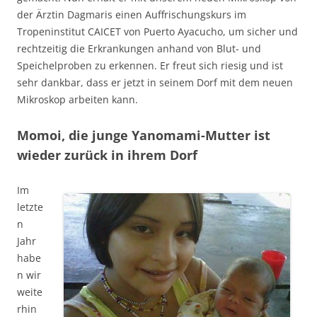
der Ärztin Dagmaris einen Auffrischungskurs im
Tropeninstitut CAICET von Puerto Ayacucho, um sicher und
rechtzeitig die Erkrankungen anhand von Blut- und
Speichelproben zu erkennen. Er freut sich riesig und ist
sehr dankbar, dass er jetzt in seinem Dorf mit dem neuen
Mikroskop arbeiten kann.
Momoi, die junge Yanomami-Mutter ist
wieder zurück in ihrem Dorf
Im
letzte
n
Jahr
habe
n wir
weite
rhin