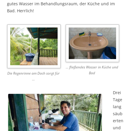
gutes Wasser im Behandlungsraum, der Küche und im
Bad. Herrlich!
… fließendes Wasser in Küche und
Bad
Die Regenrinne am Dach sorgt für
…
Drei
Tage
lang
säub
erten
und