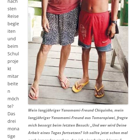
näch
sten
Reise
begle
iten
und
beim
Schul
proje
kt
mitar
beite
n
möch
te?
Mein langjähriger Yanomami-Freund Chiquinho, mein
Das
langjähriger Yanomami-Freund aus Tomoropiwei, fragte
drei
mich besorgt beim letzten Besuch: „Und wer wird Deine
mona
Arbeit eines Tages fortsetzen? Ich sollte jetzt schon mal
tige