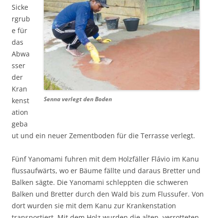
Sicke
rgrub
e für
das
Abwa
sser
der
Kran
Senna verlegt den Boden
kenst
ation
geba
ut und ein neuer Zementboden für die Terrasse verlegt.
Fünf Yanomami fuhren mit dem Holzfäller Flávio im Kanu
flussaufwärts, wo er Bäume fällte und daraus Bretter und
Balken sägte. Die Yanomami schleppten die schweren
Balken und Bretter durch den Wald bis zum Flussufer. Von
dort wurden sie mit dem Kanu zur Krankenstation
transportiert. Mit dem Holz wurden die alten, verrotteten