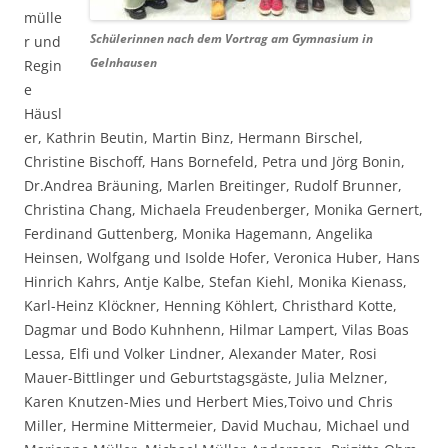
mülle
Schülerinnen nach dem Vortrag am Gymnasium in
r und
Gelnhausen
Regin
e
Häusl
er, Kathrin Beutin, Martin Binz, Hermann Birschel,
Christine Bischoff, Hans Bornefeld, Petra und Jörg Bonin,
Dr.Andrea Bräuning, Marlen Breitinger, Rudolf Brunner,
Christina Chang, Michaela Freudenberger, Monika Gernert,
Ferdinand Guttenberg, Monika Hagemann, Angelika
Heinsen, Wolfgang und Isolde Hofer, Veronica Huber, Hans
Hinrich Kahrs, Antje Kalbe, Stefan Kiehl, Monika Kienass,
Karl-Heinz Klöckner, Henning Köhlert, Christhard Kotte,
Dagmar und Bodo Kuhnhenn, Hilmar Lampert, Vilas Boas
Lessa, Elfi und Volker Lindner, Alexander Mater, Rosi
Mauer-Bittlinger und Geburtstagsgäste, Julia Melzner,
Karen Knutzen-Mies und Herbert Mies,Toivo und Chris
Miller, Hermine Mittermeier, David Muchau, Michael und