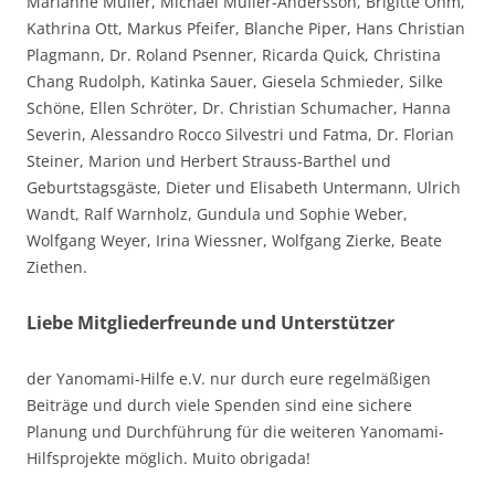
Marianne Müller, Michael Müller-Andersson, Brigitte Ohm,
Kathrina Ott, Markus Pfeifer, Blanche Piper, Hans Christian
Plagmann, Dr. Roland Psenner, Ricarda Quick, Christina
Chang Rudolph, Katinka Sauer, Giesela Schmieder, Silke
Schöne, Ellen Schröter, Dr. Christian Schumacher, Hanna
Severin, Alessandro Rocco Silvestri und Fatma, Dr. Florian
Steiner, Marion und Herbert Strauss-Barthel und
Geburtstagsgäste, Dieter und Elisabeth Untermann, Ulrich
Wandt, Ralf Warnholz, Gundula und Sophie Weber,
Wolfgang Weyer, Irina Wiessner, Wolfgang Zierke, Beate
Ziethen.
Liebe Mitgliederfreunde und Unterstützer
der Yanomami-Hilfe e.V. nur durch eure regelmäßigen
Beiträge und durch viele Spenden sind eine sichere
Planung und Durchführung für die weiteren Yanomami-
Hilfsprojekte möglich. Muito obrigada!