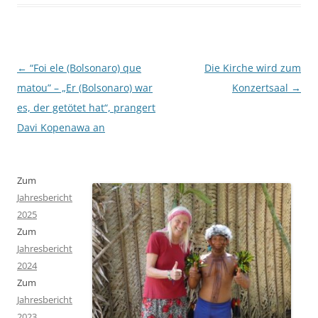
Beitragsnavigation
←
“Foi ele (Bolsonaro) que
Die Kirche wird zum
matou” – „Er (Bolsonaro) war
Konzertsaal
→
es, der getötet hat“, prangert
Davi Kopenawa an
Zum
Jahresbericht
2025
Zum
Jahresbericht
2024
Zum
Jahresbericht
2023