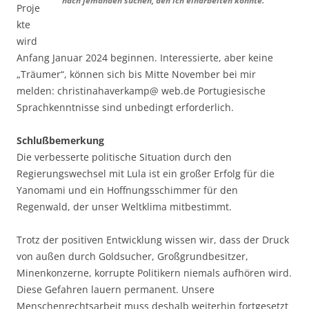
nach jemanden suchen, den ich einarbeiten könnte.“
Proje
kte
wird
Anfang Januar 2024 beginnen. Interessierte, aber keine
„Träumer“, können sich bis Mitte November bei mir
melden: christinahaverkamp@ web.de Portugiesische
Sprachkenntnisse sind unbedingt erforderlich.
Schlußbemerkung
Die verbesserte politische Situation durch den
Regierungswechsel mit Lula ist ein großer Erfolg für die
Yanomami und ein Hoffnungsschimmer für den
Regenwald, der unser Weltklima mitbestimmt.
Trotz der positiven Entwicklung wissen wir, dass der Druck
von außen durch Goldsucher, Großgrundbesitzer,
Minenkonzerne, korrupte Politikern niemals aufhören wird.
Diese Gefahren lauern permanent. Unsere
Menschenrechtsarbeit muss deshalb weiterhin fortgesetzt