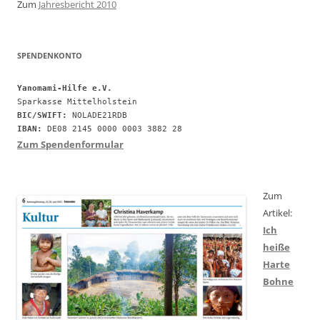
Zum
Jahresbericht 2010
SPENDENKONTO
Yanomami-Hilfe e.V.
BIC/SWIFT:
IBAN:
 DE08 2145 0000 0003 3882 28
Zum Spendenformular
Zum
Artikel:
Ich
heiße
Harte
Bohne