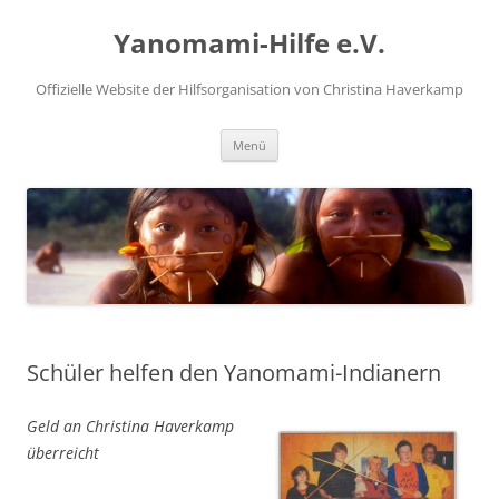
Zum
Inhalt
Yanomami-Hilfe e.V.
springen
Offizielle Website der Hilfsorganisation von Christina Haverkamp
Menü
Schüler helfen den Yanomami-Indianern
Geld an Christina Haverkamp
überreicht