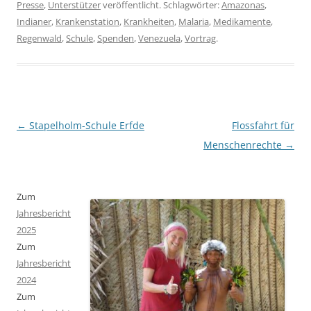
Presse
,
Unterstützer
veröffentlicht. Schlagwörter:
Amazonas
,
Indianer
,
Krankenstation
,
Krankheiten
,
Malaria
,
Medikamente
,
Regenwald
,
Schule
,
Spenden
,
Venezuela
,
Vortrag
.
Beitragsnavigation
←
Stapelholm-Schule Erfde
Flossfahrt für
Menschenrechte
→
Zum
Jahresbericht
2025
Zum
Jahresbericht
2024
Zum