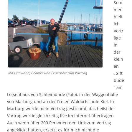
Som
mer
hielt
ich
Vortr
äge
in
der
klein
en
Mit Leinwand, Beamer und Feuerholz zum Vortrag
„Gift
bude
“ am
Lotsenhaus von Schleimünde (Foto), in der Waggonhalle
von Marburg und an der Freien Waldorfschule Kiel. In
Marburg wurde mein Vortrag gestreamt, das heißt der
Vortrag wurde gleichzeitig live im Internet übertragen.
Auch wenn über 200 Personen den Link zum Vortrag
angeklickt hatten, ersetzt es für mich nicht die