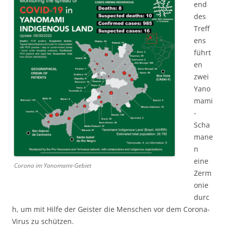
end
des
Treff
ens
führt
en
zwei
Yano
mami
-
Scha
mane
n
eine
Corona im Yanomami-Gebiet
Zerm
onie
durc
h, um mit Hilfe der Geister die Menschen vor dem Corona-
Virus zu schützen.