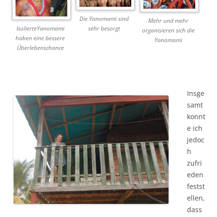
Die Yanomami sind
Mehr und mehr
sehr besorgt
IsolierteYanomami
organisieren sich die
haben eine bessere
Yanomami
Überlebenschance
Insge
samt
konnt
e ich
jedoc
h
zufri
eden
festst
ellen,
dass