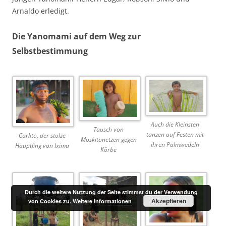
Arnaldo erledigt.
Die Yanomami auf dem Weg zur
Selbstbestimmung
Auch die Kleinsten
Tausch von
tanzen auf Festen mit
Carlito, der stolze
Moskitonetzen gegen
ihren Palmwedeln
Häuptling von Ixima
Körbe
Durch die weitere Nutzung der Seite stimmst du der Verwendung
Akzeptieren
von Cookies zu.
Weitere Informationen