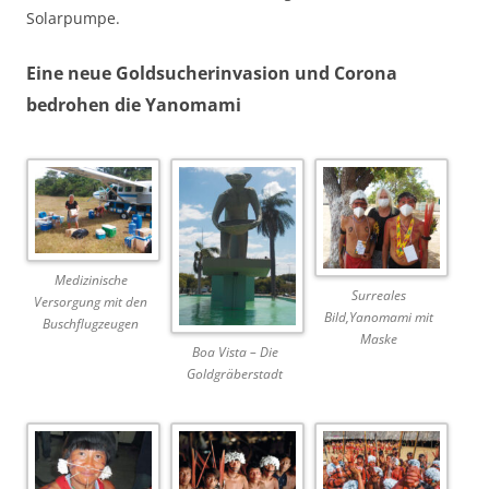
Solarpumpe.
Eine neue Goldsucherinvasion und Corona
bedrohen die Yanomami
Medizinische
Surreales
Versorgung mit den
Bild,Yanomami mit
Buschflugzeugen
Maske
Boa Vista – Die
Goldgräberstadt