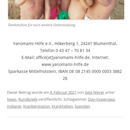
Dankeschön für eure weitere Unterstützung
Yanomami-Hilfe e.V., Hökerberg 1, 24241 Blumenthal,
Telefon 0 43 47 – 70 81 34
E-Mail: office[at]yanomami-hilfe.de, Internet:
www.yanomami-hilfe.de
Sparkasse Mittelholstein, IBAN DE 08 2145 0000 0003 3882
28
Dieser Beitrag wurde am
8. Februar 2021
von
Gela Weyer
unter
News
,
Rundbriefe
veröffentlicht. Schlagwörter:
Davi Kopenawa
,
Indianer
,
Krankenstation
,
Krankheiten
,
Spenden
.