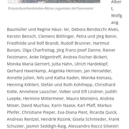
Alber
Kräuterbuschenbinden-Aktion zugunsten derYanomami
t,
Wolfg
ang
Baumüller und Regine Häus- ler, Debora Bendocchi Alves,
Kerstin Bensch, Clemens Bittlinger, Petra und Jörg Bonin,
Friedhilde und Rolf Brandt, Rudolf Brunner, Hartmut
Bunjes, Olga Charfreitag, Jörg Franz-Josef Danne, Rainer
Feistmann, Anke Felgentreff, Andrea Fischer-Bickert,
Monika Maria Gernert, Jutta Hahn, Ulrich Hardekopf,
Gerhard Haverkamp, Angelika Heinsen, Jan Henselder,
Annette Julien, Nils und Katha Kaden, Monika Kienass,
Henning Köhlert, Stefan und Ruth Kohlhepp, Christhard
Kotte, Anneliese Lauscher, Volker und Elfi Lindner, Judith
Luepke, Hermine Mittermeier, Mauro Monteiro, Andrea
Moser, David Muchau, Karin Naase, Karl Pfaff, Markus
Pfeifer, Christiane Pieper, Eva-Diana Piest, Ricarda Quick,
Andreas Rentzel, Hendrik Rüsink, Gisela Schmieder, Frank
Schuster, Jasmin Seddigh-Raig, Alessandro Rocco Silvestri