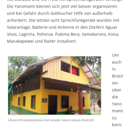
Die Yanomami können sich jetzt viel besser organisieren
und bei Gefahr durch Goldsucher Hilfe von außerhalb
anfordern. Die letzten acht Sprechfunkgeräte wurden mit
Solaranlage, Batterie und Antenne in den Dörfern Aguas
Vivas, Laginha, Pohoroa, Pukima Bera, Xamakarono, Kona,
Manakapewei und Raiter installiert.
Um
auch
in
Brasil
ien
über
die
Yano
mami
zu
Unsere Krankenstation hat wieder einen neuen Anstrich
beric