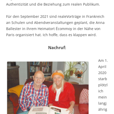
Authentizität und die Beziehung zum realen Publikum.
Für den September 2021 sind realeVorträge in Frankreich
an Schulen und Abendveranstaltungen geplant, die Anna
Ballester in ihrem Heimatort Écommoy in der Nähe von
Paris organisiert hat. Ich hoffe, dass es klappen wird.
Nachruf:
Am 1.
April
2020
starb
plötzl
ich
mein
langj
ährig