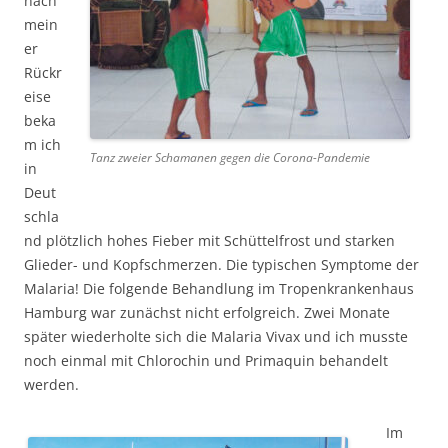
nach
mein
er
Rückr
eise
beka
m ich
Tanz zweier Schamanen gegen die Corona-Pandemie
in
Deut
schla
nd plötzlich hohes Fieber mit Schüttelfrost und starken
Glieder- und Kopfschmerzen. Die typischen Symptome der
Malaria! Die folgende Behandlung im Tropenkrankenhaus
Hamburg war zunächst nicht erfolgreich. Zwei Monate
später wiederholte sich die Malaria Vivax und ich musste
noch einmal mit Chlorochin und Primaquin behandelt
werden.
Im