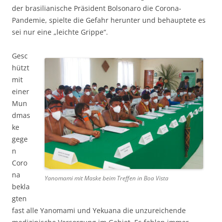
der brasilianische Präsident Bolsonaro die Corona-
Pandemie, spielte die Gefahr herunter und behauptete es
sei nur eine „leichte Grippe“.
Gesc
hützt
mit
einer
Mun
dmas
ke
gege
n
Coro
na
Yanomami mit Maske beim Treffen in Boa Vista
bekla
gten
fast alle Yanomami und Yekuana die unzureichende