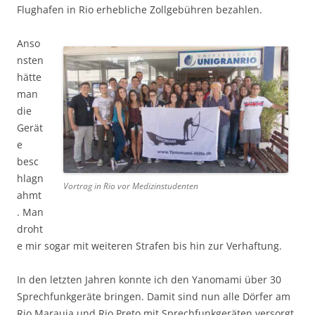
Flughafen in Rio erhebliche Zollgebühren bezahlen.
Anso
nsten
hätte
man
die
Gerät
e
besc
hlagn
Vortrag in Rio vor Medizinstudenten
ahmt
. Man
droht
e mir sogar mit weiteren Strafen bis hin zur Verhaftung.
In den letzten Jahren konnte ich den Yanomami über 30
Sprechfunkgeräte bringen. Damit sind nun alle Dörfer am
Rio Marauia und Rio Preto mit Sprechfunkgeräten versorgt.