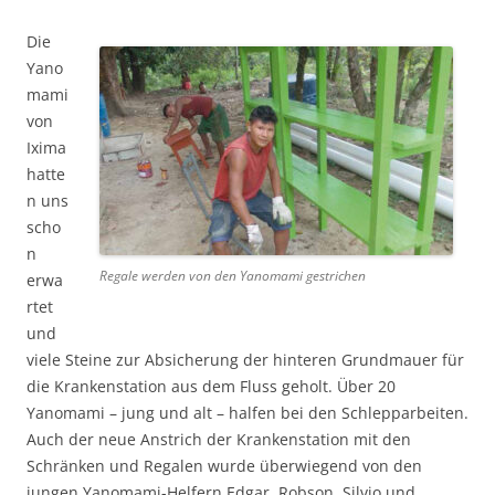
Die
Yano
mami
von
Ixima
hatte
n uns
scho
n
Regale werden von den Yanomami gestrichen
erwa
rtet
und
viele Steine zur Absicherung der hinteren Grundmauer für
die Krankenstation aus dem Fluss geholt. Über 20
Yanomami – jung und alt – halfen bei den Schlepparbeiten.
Auch der neue Anstrich der Krankenstation mit den
Schränken und Regalen wurde überwiegend von den
jungen Yanomami-Helfern Edgar, Robson, Silvio und