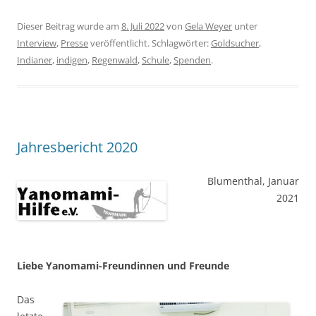
Dieser Beitrag wurde am
8. Juli 2022
von
Gela Weyer
unter
Interview
,
Presse
veröffentlicht. Schlagwörter:
Goldsucher
,
Indianer
,
indigen
,
Regenwald
,
Schule
,
Spenden
.
Jahresbericht 2020
Blumenthal, Januar
2021
Liebe Yanomami-Freundinnen und Freunde
Das