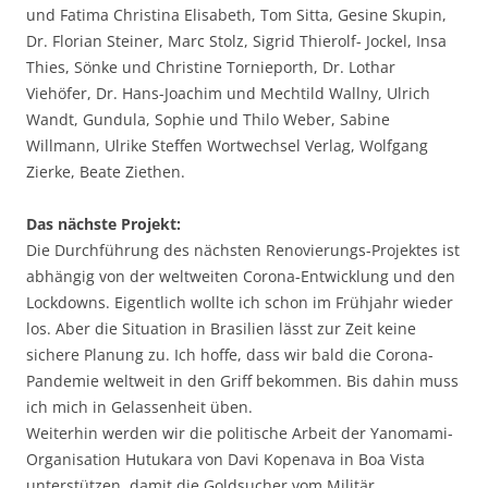
und Fatima Christina Elisabeth, Tom Sitta, Gesine Skupin,
Dr. Florian Steiner, Marc Stolz, Sigrid Thierolf- Jockel, Insa
Thies, Sönke und Christine Tornieporth, Dr. Lothar
Viehöfer, Dr. Hans-Joachim und Mechtild Wallny, Ulrich
Wandt, Gundula, Sophie und Thilo Weber, Sabine
Willmann, Ulrike Steffen Wortwechsel Verlag, Wolfgang
Zierke, Beate Ziethen.
Das nächste Projekt:
Die Durchführung des nächsten Renovierungs-Projektes ist
abhängig von der weltweiten Corona-Entwicklung und den
Lockdowns. Eigentlich wollte ich schon im Frühjahr wieder
los. Aber die Situation in Brasilien lässt zur Zeit keine
sichere Planung zu. Ich hoffe, dass wir bald die Corona-
Pandemie weltweit in den Griff bekommen. Bis dahin muss
ich mich in Gelassenheit üben.
Weiterhin werden wir die politische Arbeit der Yanomami-
Organisation Hutukara von Davi Kopenava in Boa Vista
unterstützen, damit die Goldsucher vom Militär