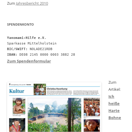
Zum
Jahresbericht 2010
SPENDENKONTO
Yanomami-Hilfe e.V.
BIC/SWIFT:
IBAN:
 DE08 2145 0000 0003 3882 28
Zum Spendenformular
Zum
Artikel:
Ich
heiße
Harte
Bohne