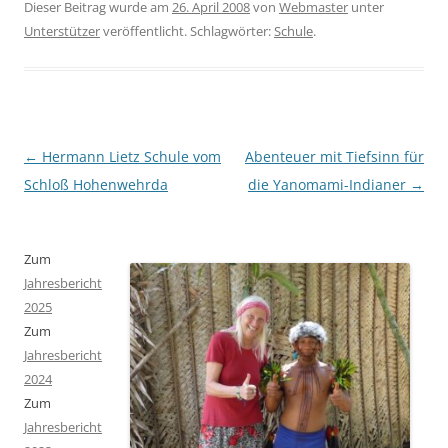
Dieser Beitrag wurde am
26. April 2008
von
Webmaster
unter
Unterstützer
veröffentlicht. Schlagwörter:
Schule
.
Beitragsnavigation
←
Hermann Lietz Schule vom
Abenteuer mit Tiefsinn für
Schloß Hohenwehrda
die Yanomami-Indianer
→
Zum
Jahresbericht
2025
Zum
Jahresbericht
2024
Zum
Jahresbericht