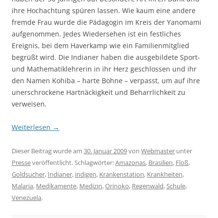
ihre Hochachtung spüren lassen. Wie kaum eine andere
fremde Frau wurde die Pädagogin im Kreis der Yanomami
aufgenommen. Jedes Wiedersehen ist ein festliches
Ereignis, bei dem Haverkamp wie ein Familienmitglied
begrüßt wird. Die Indianer haben die ausgebildete Sport-
und Mathematiklehrerin in ihr Herz geschlossen und ihr
den Namen Kohiba – harte Bohne – verpasst, um auf ihre
unerschrockene Hartnäckigkeit und Beharrlichkeit zu
verweisen.
Weiterlesen
→
Dieser Beitrag wurde am
30. Januar 2009
von
Webmaster
unter
Presse
veröffentlicht. Schlagwörter:
Amazonas
,
Brasilien
,
Floß
,
Goldsucher
,
Indianer
,
indigen
,
Krankenstation
,
Krankheiten
,
Malaria
,
Medikamente
,
Medizin
,
Orinoko
,
Regenwald
,
Schule
,
Venezuela
.