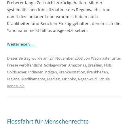
Eroberer lange Zeit nicht zurückgehalten. Mit der
systematischen Inbesitznahme des Regenwaldes und
damit des Indianer-Lebensraumes haben auch
Krankheiten und Seuchen Einzug gehalten, denen sich die
Yanomami meist hilflos ausgesetzt sehen.
Weiterlesen
→
Dieser Beitrag wurde am
27. November 2008
von
Webmaster
unter
Presse
veröffentlicht. Schlagwörter:
Amazonas
,
Brasilien
,
Floß
,
Goldsucher
,
Indianer
,
indigen
,
Krankenstation
,
Krankheiten
,
Malaria
,
Medikamente
,
Medizin
,
Orinoko
,
Regenwald
,
Schule
,
Venezuela
.
Flossfahrt für Menschenrechte