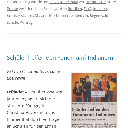
Dieser Beitrag wurde am
22. Oktober 2008
von
Webmaster
unter
Presse
veröffentlicht. Schlagwörter:
Brasilien
,
Floß
,
Indianer
,
Krankenstation
,
Malaria
,
Medikamente
,
Medizin
,
Regenwald
,
Schule
,
Vortrag
.
Schüler helfen den Yanomami-Indianern
Geld an Christina Haverkamp
überreicht
Erfde/lat
– Seit über zwanzig
Jahren engagiert sich die
studierte Pädagogin
Christina Haverkamp aus
Blumenthal durch Vorträge
an Schulen für den Erhalt