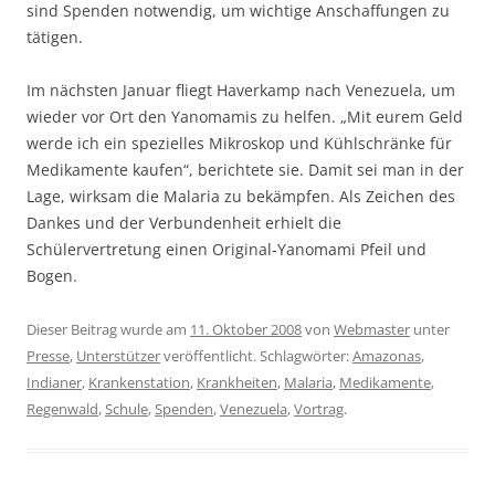
sind Spenden notwendig, um wichtige Anschaffungen zu
tätigen.
Im nächsten Januar fliegt Haverkamp nach Venezuela, um
wieder vor Ort den Yanomamis zu helfen. „Mit eurem Geld
werde ich ein spezielles Mikroskop und Kühlschränke für
Medikamente kaufen“, berichtete sie. Damit sei man in der
Lage, wirksam die Malaria zu bekämpfen. Als Zeichen des
Dankes und der Verbundenheit erhielt die
Schülervertretung einen Original-Yanomami Pfeil und
Bogen.
Dieser Beitrag wurde am
11. Oktober 2008
von
Webmaster
unter
Presse
,
Unterstützer
veröffentlicht. Schlagwörter:
Amazonas
,
Indianer
,
Krankenstation
,
Krankheiten
,
Malaria
,
Medikamente
,
Regenwald
,
Schule
,
Spenden
,
Venezuela
,
Vortrag
.