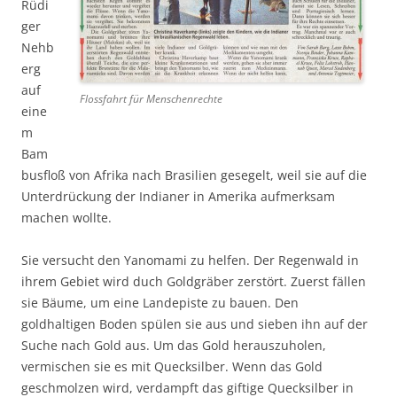
Rüdi
ger
Nehb
erg
auf
Flossfahrt für Menschenrechte
eine
m
Bam
busfloß von Afrika nach Brasilien gesegelt, weil sie auf die
Unterdrückung der Indianer in Amerika aufmerksam
machen wollte.
Sie versucht den Yanomami zu helfen. Der Regenwald in
ihrem Gebiet wird duch Goldgräber zerstört. Zuerst fällen
sie Bäume, um eine Landepiste zu bauen. Den
goldhaltigen Boden spülen sie aus und sieben ihn auf der
Suche nach Gold aus. Um das Gold herauszuholen,
vermischen sie es mit Quecksilber. Wenn das Gold
geschmolzen wird, verdampft das giftige Quecksilber in