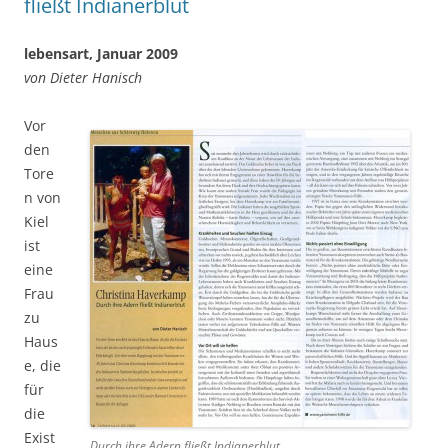
fließt Indianerblut
lebensart, Januar 2009
von Dieter Hanisch
Vor
den
Tore
n von
Kiel
ist
eine
Frau
zu
Haus
e, die
für
die
Exist
Durch ihre Adern fließt Indianerblut