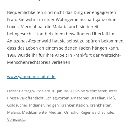
Bequemlichkeiten sind nicht das Ding der engagierten
Frau. Sie wohnt in einer Wohngemeinschaft ganz ohne
Luxus. Viermal hat die Malaria auch sie bereits
heimgesucht. Und bei einem bewaffneten Überfall im
Amazonas-Regenwald hat sie selbst zu spüren bekommen,
dass das Leben an einem seidenen Faden hängen kann.
1998 wurde ihr für ihre Arbeit in Frankfurt der Weitsicht-
Menschenrechtspreis verliehen.
www.yanomami-hilfe.de
Dieser Beitrag wurde am
30. Januar 2009
von
Webmaster
unter
Presse
veröffentlicht. Schlagwörter:
Amazonas
,
Brasilien
,
Floß
,
Goldsucher
,
Indianer
,
indigen
,
Krankenstation
,
Krankheiten
,
Malaria
,
Medikamente
,
Medizin
,
Orinoko
,
Regenwald
,
Schule
,
Venezuela
.