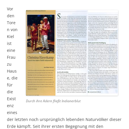
Vor
den
Tore
n von
Kiel
ist
eine
Frau
zu
Haus
e, die
für
die
Exist
Durch ihre Adern fließt Indianerblut
enz
eines
der letzten noch ursprünglich lebenden Naturvölker dieser
Erde kämpft. Seit ihrer ersten Begegnung mit den