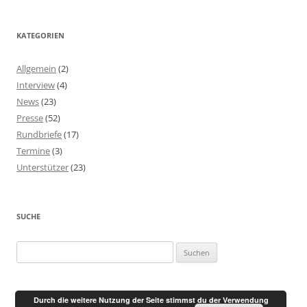
KATEGORIEN
Allgemein
(2)
Interview
(4)
News
(23)
Presse
(52)
Rundbriefe
(17)
Termine
(3)
Unterstützer
(23)
SUCHE
Suchen
nach:
Durch die weitere Nutzung der Seite stimmst du der Verwendung