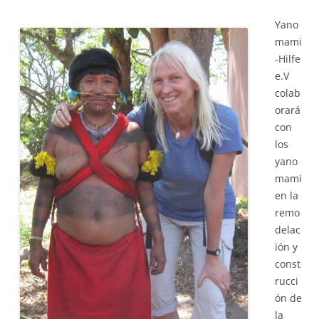
Yano
mami
-Hilfe
e.V
colab
orará
con
los
yano
mami
en la
remo
delac
ión y
const
rucci
ón de
la