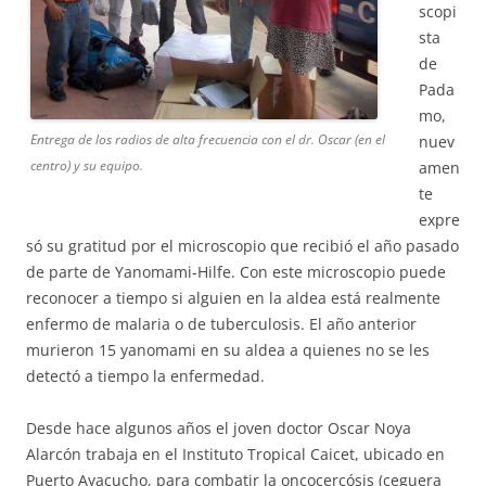
scopi
sta
de
Pada
mo,
Entrega de los radios de alta frecuencia con el dr. Oscar (en el
nuev
centro) y su equipo.
amen
te
expre
só su gratitud por el microscopio que recibió el año pasado
de parte de Yanomami-Hilfe. Con este microscopio puede
reconocer a tiempo si alguien en la aldea está realmente
enfermo de malaria o de tuberculosis. El año anterior
murieron 15 yanomami en su aldea a quienes no se les
detectó a tiempo la enfermedad.
Desde hace algunos años el joven doctor Oscar Noya
Alarcón trabaja en el Instituto Tropical Caicet, ubicado en
Puerto Ayacucho, para combatir la oncocercósis (ceguera