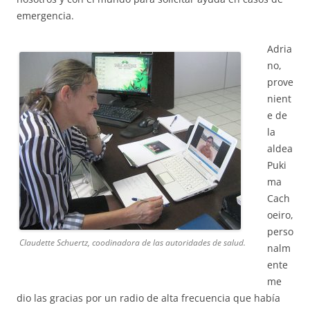
emergencia.
Adria
no,
prove
nient
e de
la
aldea
Puki
ma
Cach
oeiro,
perso
Claudette Schuertz, coodinadora de las autoridades de salud.
nalm
ente
me
dio las gracias por un radio de alta frecuencia que había