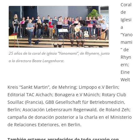
Coral
de
Iglesi
a
“Yano
mami
” de
25 años de la coral de iglesia “Yanomami”, de Rhynern, junto
Rhyn
a la directora Beate Langenhorst.
ern;
Eine
Welt
Kreis “Sankt Martin”, de Mehring; Limpopo e.V Berlin;
Editorial TAC Aichach; Bonagera e.V Múnich; Rotary Club
Souillac (Francia), GBB Gesellschaft für Betriebsmedizin,
Berlin; Asociación Lebensraum Regenwald, de Roland Zeh;
campaña de donación posterior a la charla en el Ministerio
de Relaciones Exteriores, en Berlin.
También estamos agradecidos de todo corazón con