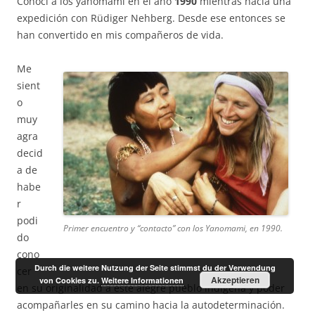
Conocí a los yanomami en el año
1990
mientras hacía una
expedición con Rüdiger Nehberg. Desde ese entonces se
han convertido en mis compañeros de vida.
Me
sient
o
muy
agra
decid
a de
habe
r
podi
Primer encuentro y “contacto” con los Yanomami, en 1990.
do
cono
Durch die weitere Nutzung der Seite stimmst du der Verwendung
cer
Akzeptieren
von Cookies zu.
Weitere Informationen
en su originalidad a este alegre pueblo indígena y poder
acompañarles en su camino hacia la autodeterminación.