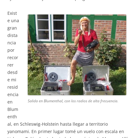
Exist
e una
gran
dista
ncia
por
recor
rer
desd
e mi
resid
encia
Salida en Blumenthal, con los radios de alta frecuencia.
en
Blum
enth
al, en Schleswig-Holstein hasta llegar a territorio
yanomami. En primer lugar tomé un vuelo con escala en