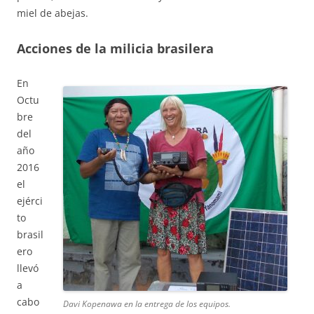
miel de abejas.
Acciones de la milicia brasilera
En
Octu
bre
del
año
2016
el
ejérci
to
brasil
ero
llevó
a
cabo
Davi Kopenawa en la entrega de los equipos.