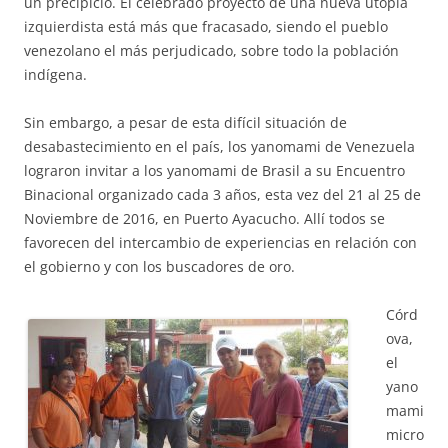
un precipicio. El celebrado proyecto de una nueva utopía
izquierdista está más que fracasado, siendo el pueblo
venezolano el más perjudicado, sobre todo la población
indígena.
Sin embargo, a pesar de esta difícil situación de
desabastecimiento en el país, los yanomami de Venezuela
lograron invitar a los yanomami de Brasil a su Encuentro
Binacional organizado cada 3 años, esta vez del 21 al 25 de
Noviembre de 2016, en Puerto Ayacucho. Allí todos se
favorecen del intercambio de experiencias en relación con
el gobierno y con los buscadores de oro.
Córd
ova,
el
yano
mami
micro