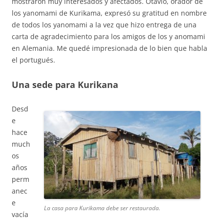
mostraron muy interesados y afectados. Otávio, orador de
los yanomami de Kurikama, expresó su gratitud en nombre
de todos los yanomami a la vez que hizo entrega de una
carta de agradecimiento para los amigos de los y anomami
en Alemania. Me quedé impresionada de lo bien que habla
el portugués.
Una sede para Kurikana
Desd
e
hace
much
os
años
perm
anec
e
La casa para Kurikama debe ser restaurada.
vacía