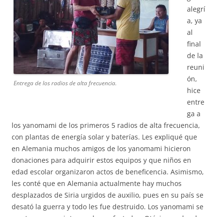
alegrí
a, ya
al
final
de la
reuni
ón,
Entrega de los radios de alta frecuencia.
hice
entre
ga a
los yanomami de los primeros 5 radios de alta frecuencia,
con plantas de energía solar y baterías. Les expliqué que
en Alemania muchos amigos de los yanomami hicieron
donaciones para adquirir estos equipos y que niños en
edad escolar organizaron actos de beneficencia. Asimismo,
les conté que en Alemania actualmente hay muchos
desplazados de Siria urgidos de auxilio, pues en su país se
desató la guerra y todo les fue destruido. Los yanomami se