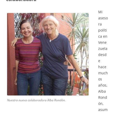
Mi
aseso
ra
políti
ca en
Vene
zuela
desd
e
hace
much
os
años,
Alba
Rond
Nuestra nueva colaboradora Alba Rondón.
ón,
asum