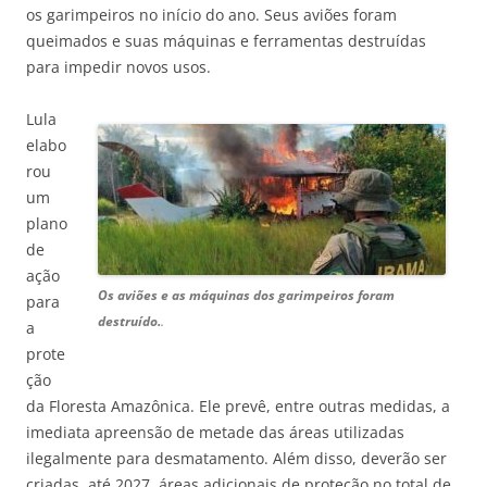
os garimpeiros no início do ano. Seus aviões foram
queimados e suas máquinas e ferramentas destruídas
para impedir novos usos.
Lula
elabo
rou
um
plano
de
ação
Os aviões e as máquinas dos garimpeiros foram
para
destruído.
.
a
prote
ção
da Floresta Amazônica. Ele prevê, entre outras medidas, a
imediata apreensão de metade das áreas utilizadas
ilegalmente para desmatamento. Além disso, deverão ser
criadas, até 2027, áreas adicionais de proteção no total de