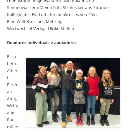
Lebensraum Regenwald e.V. von Roland Zeh
Sonnenwasser e.V. von Fritz Strohecker aus Strande
Kollekte des Ev.-Luth. Kirchenkreises von Plön
Eine Welt Kreis aus Mehring
Wortwechsel Verlag, Ulrike Steffen
Doadores individuais e apoiadores
Elisa
beth
Alber
t,
Perih
an
Atug,
Wolfg
ang
Bau
mülle