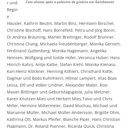
Com alunas após a palestra do ginásio em Gelnhausen
r und
Regin
e
Häusler, Kathrin Beutin, Martin Binz, Hermann Birschel,
Christine Bischoff, Hans Bornefeld, Petra und Jörg Bonin,
Dr.Andrea Bräuning, Marlen Breitinger, Rudolf Brunner,
Christina Chang, Michaela Freudenberger, Monika Gernert,
Ferdinand Guttenberg, Monika Hagemann, Angelika
Heinsen, Wolfgang und Isolde Hofer, Veronica Huber, Hans
Hinrich Kahrs, Antje Kalbe, Stefan Kiehl, Monika Kienass,
Karl-Heinz Klöckner, Henning Köhlert, Christhard Kotte,
Dagmar und Bodo Kuhnhenn, Hilmar Lampert, Vilas Boas
Lessa, Elfi und Volker Lindner, Alexander Mater, Rosi
Mauer-Bittlinger und Geburtstagsgäste, Julia Melzner,
Karen Knutzen-Mies und Herbert Mies,Toivo und Chris
Miller, Hermine Mittermeier, David Muchau, Michael und
Marianne Müller, Michael Müller-Andersson, Brigitte Ohm,
Kathrina Ott, Markus Pfeifer, Blanche Piper, Hans Christian
Plagmann, Dr. Roland Psenner, Ricarda Quick, Christina