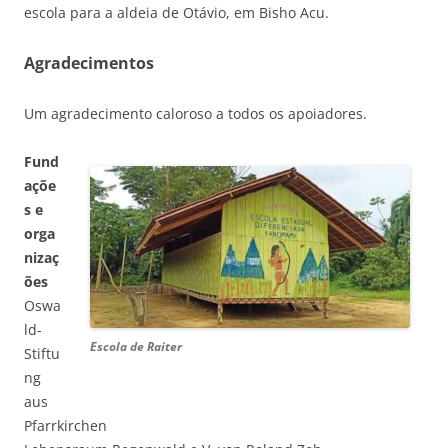
escola para a aldeia de Otávio, em Bisho Acu.
Agradecimentos
Um agradecimento caloroso a todos os apoiadores.
Fund
açõe
s e
orga
nizaç
ões
Oswa
ld-
Escola de Raiter
Stiftu
ng
aus
Pfarrkirchen