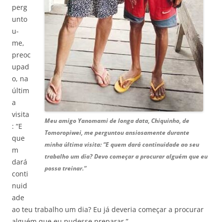
perg
unto
u-
me,
preoc
upad
o, na
últim
a
visita
Meu amigo Yanomami de longa data, Chiquinho, de
: “E
Tomoropiwei, me perguntou ansiosamente durante
que
minha última visita: “E quem dará continuidade ao seu
m
trabalho um dia? Devo começar a procurar alguém que eu
dará
possa treinar.“
conti
nuid
ade
ao teu trabalho um dia? Eu já deveria começar a procurar
alguém que eu pudesse preparar.”