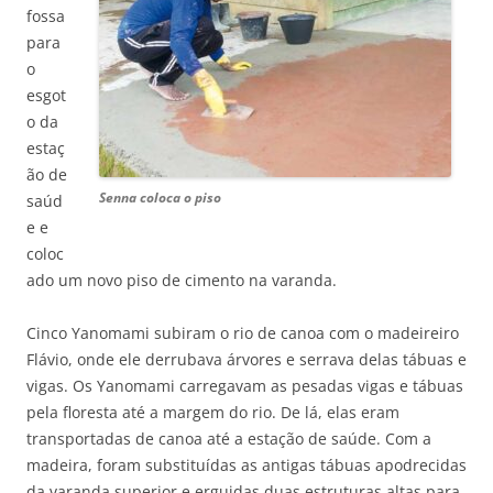
fossa
para
o
esgot
o da
estaç
ão de
Senna coloca o piso
saúd
e e
coloc
ado um novo piso de cimento na varanda.
Cinco Yanomami subiram o rio de canoa com o madeireiro
Flávio, onde ele derrubava árvores e serrava delas tábuas e
vigas. Os Yanomami carregavam as pesadas vigas e tábuas
pela floresta até a margem do rio. De lá, elas eram
transportadas de canoa até a estação de saúde. Com a
madeira, foram substituídas as antigas tábuas apodrecidas
da varanda superior e erguidas duas estruturas altas para