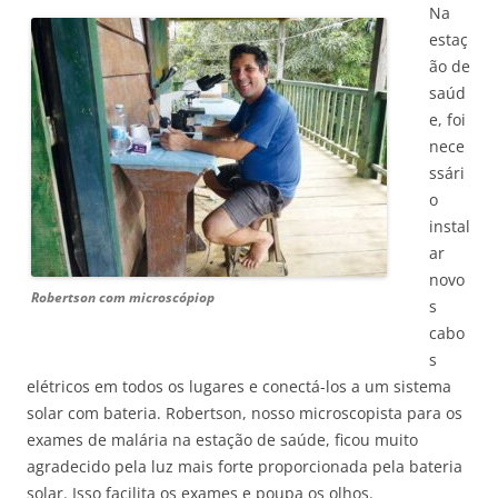
Na
estaç
ão de
saúd
e, foi
nece
ssári
o
instal
ar
novo
Robertson com microscópiop
s
cabo
s
elétricos em todos os lugares e conectá-los a um sistema
solar com bateria. Robertson, nosso microscopista para os
exames de malária na estação de saúde, ficou muito
agradecido pela luz mais forte proporcionada pela bateria
solar. Isso facilita os exames e poupa os olhos.